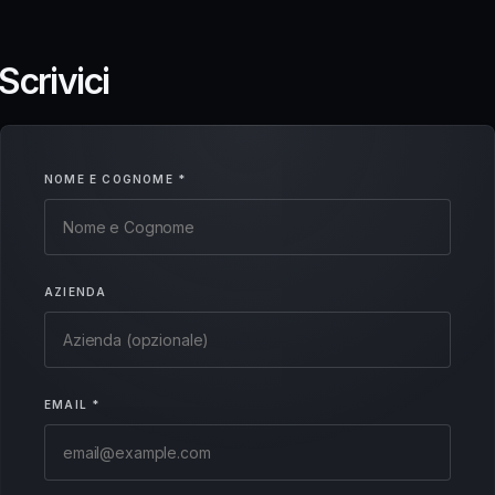
S
c
r
i
v
i
c
i
NOME E COGNOME *
AZIENDA
EMAIL *