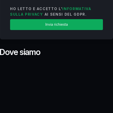
HO LETTO E ACCETTO L'
INFORMATIVA
SULLA PRIVACY
AI SENSI DEL GDPR.
Invia richiesta
D
o
v
e
s
i
a
m
o